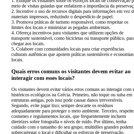
1. Eduque os visitantes sobre os esforços locais de conservação 
meio de visitas guiadas que enfatizem a importância da preservaç
2. Incentive o uso de recursos digitais para informações em vez d
materiais impressos, reduzindo o desperdício de papel.
3. Promova práticas de turismo responsável, como respeitar os
limites dos locais e minimizar as pegadas ambientais.
4. Ofereça incentivos para visitantes que utilizem opções de
transporte sustentável, como bicicletas ou transporte público, par
chegar aos locais.
5. Colabore com comunidades locais para criar experiências
culturais autênticas que apoiem práticas sustentáveis e economias
locais.
Quais erros comuns os visitantes devem evitar ao
interagir com esses locais?
Os visitantes devem evitar vários erros comuns ao interagir com s
históricos ecológicos na Grécia. Primeiro, não toque ou suba em
estruturas antigas, pois isso pode causar danos irreversíveis.
Segundo, evite jogar lixo; sempre descarte os resíduos
adequadamente para proteger o meio ambiente. Terceiro, respeite
costumes e regulamentos locais, que frequentemente incluem
diretrizes sobre fotografia e níveis de ruído. Por último, tenha
cuidado com o tamanho do seu grupo; multidões grandes podem
sobrecarregar o local e dificultar os esforços de preservação.