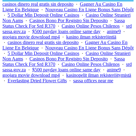
casinos dinero real gratis sin deposito
·
Gagner Au Casino En
Ligne En Belgique
·
Nouveau Casino En Ligne Bonus Sans Dépôt
·
5 Dollar Min Deposit Online Casinos
·
Casino Online Stranieri
Non Aams
·
Casinos Bono Por Registro Sin Deposito
·
Sassa
Status Check For Srd R370
·
Casino Online Pesos Chilenos
·
srd
sassa.gov.za
·
$500 payday loans online same day
·
anime9
·
goojara movie download mp4
·
kasino ilman rekisteröintiä
·
casinos dinero real gratis sin deposito
·
Gagner Au Casino En
Ligne En Belgique
·
Nouveau Casino En Ligne Bonus Sans Dépôt
·
5 Dollar Min Deposit Online Casinos
·
Casino Online Stranieri
Non Aams
·
Casinos Bono Por Registro Sin Deposito
·
Sassa
Status Check For Srd R370
·
Casino Online Pesos Chilenos
·
srd
sassa.gov.za
·
$500 payday loans online same day
·
anime9
·
goojara movie download mp4
·
kasinopelit ilman rekisteröitymistä
·
Everlasting Dried Flower Gifts
·
sassa offices near me