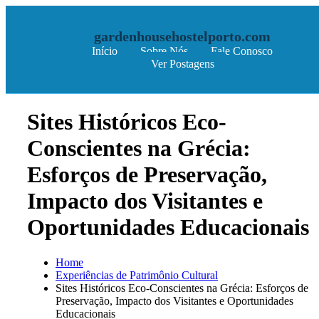
gardenhousehostelporto.com
Início
Sobre Nós
Fale Conosco
Ver Postagens
Skip to content
Sites Históricos Eco-
Conscientes na Grécia:
Esforços de Preservação,
Impacto dos Visitantes e
Oportunidades Educacionais
Home
Experiências de Patrimônio Cultural
Sites Históricos Eco-Conscientes na Grécia: Esforços de
Preservação, Impacto dos Visitantes e Oportunidades
Educacionais