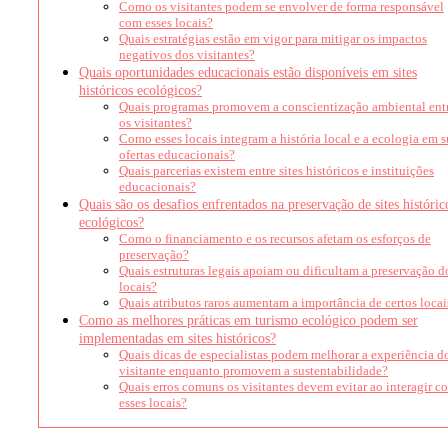
Como os visitantes podem se envolver de forma responsável
com esses locais?
Quais estratégias estão em vigor para mitigar os impactos
negativos dos visitantes?
Quais oportunidades educacionais estão disponíveis em sites
históricos ecológicos?
Quais programas promovem a conscientização ambiental ent
os visitantes?
Como esses locais integram a história local e a ecologia em s
ofertas educacionais?
Quais parcerias existem entre sites históricos e instituições
educacionais?
Quais são os desafios enfrentados na preservação de sites históric
ecológicos?
Como o financiamento e os recursos afetam os esforços de
preservação?
Quais estruturas legais apoiam ou dificultam a preservação d
locais?
Quais atributos raros aumentam a importância de certos locai
Como as melhores práticas em turismo ecológico podem ser
implementadas em sites históricos?
Quais dicas de especialistas podem melhorar a experiência d
visitante enquanto promovem a sustentabilidade?
Quais erros comuns os visitantes devem evitar ao interagir c
esses locais?